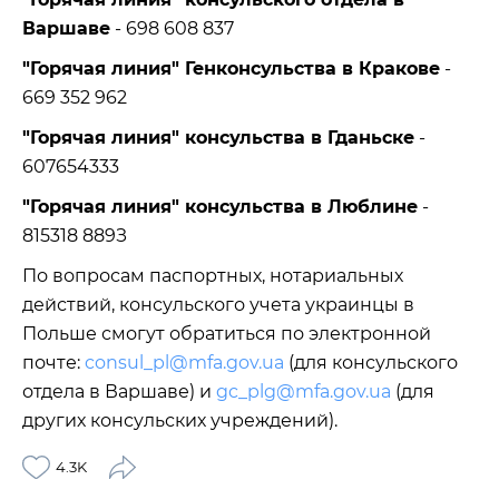
Варшаве
- 698 608 837
"Горячая линия" Генконсульства в Кракове
-
669 352 962
"Горячая линия" консульства в Гданьске
-
607654333
"Горячая линия" консульства в Люблине
-
815318 889З
По вопросам паспортных, нотариальных
действий, консульского учета украинцы в
Польше смогут обратиться по электронной
почте:
consul_pl@mfa.gov.ua
(для консульского
отдела в Варшаве) и
gc_plg@mfa.gov.ua
(для
других консульских учреждений).
4.3K