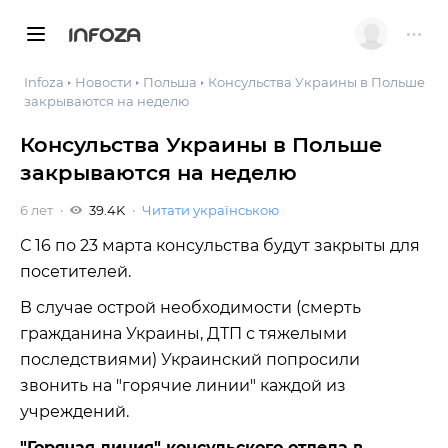
INFOZA
Infoza
Новости
Польша
Консульства Украины в Польше
закрываются на неделю
Консульства Украины в Польше
закрываются на неделю
6 лет
39.4K
Читати українською
С 16 по 23 марта консульства будут закрыты для
посетителей.
В случае острой необходимости (смерть
гражданина Украины, ДТП с тяжелыми
последствиями) Украинский попросили
звонить на "горячие линии" каждой из
учреждений.
"Горячая линия" консульского отдела в