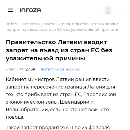
INFOZA
Infoza
Новости
Другое
Правительство Латвии вводит
запрет на въезд из стран ЕС без уважительной причины
Правительство Латвии вводит
запрет на въезд из стран ЕС без
уважительной причины
5 лет
27.6K
Читати українською
Кабинет министров Латвии решил ввести
запрет на пересечение границы Латвии для
тех, кто прибывает из стран ЕС, Европейской
экономической зоны, Швейцарии и
Великобритании, если на это нет важного
повода.
Такой запрет продлится с 11 по 24 февраля