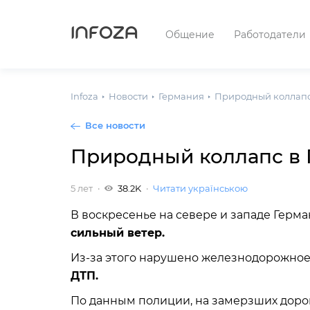
INFOZA
Общение
Работодатели
Infoza
Новости
Германия
Природный коллапс
Все новости
Природный коллапс в 
5 лет
38.2K
Читати українською
В воскресенье на севере и западе Гер
сильный ветер.
Из-за этого нарушено железнодорожное
ДТП.
По данным полиции, на замерзших дорог