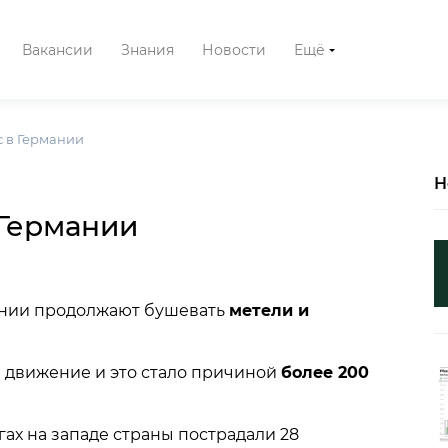
Вакансии
Знания
Новости
Ещё
 в Германии
Н
Германии
мании продолжают бушевать
метели и
 движение и это стало причиной
более 200
ах на западе страны пострадали 28