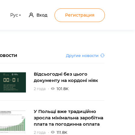
Рус
Вход
Регистрация
овости
Другие новости
Відсьогодні без цього
документу на кордоні ніяк
2 года
101.8K
У Польщі вже традиційно
зросла мінімальна заробітна
плата та погодинна оплата
2 года
111.8K