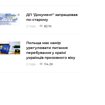
ДП "Документ" запрацював
по-старому
2 года
82.1K
Польща має намір
урегулювати питання
перебування у країні
українців призовного віку
2 года
114.2K