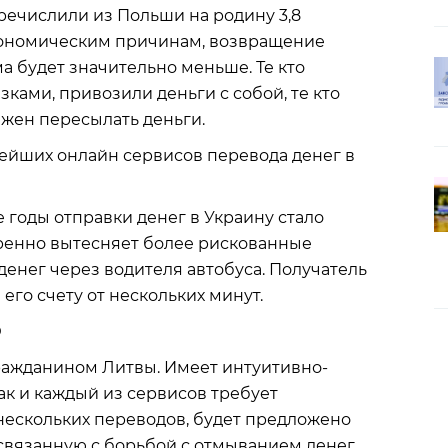
речислили из Польши на родину 3,8
экономическим причинам, возвращение
ма будет значительно меньше. Те кто
ками, привозили деньги с собой, те кто
лжен пересылать деньги.
йших онлайн сервисов перевода денег в
е годы отправки денег в Украину стало
еренно вытесняет более рискованные
 денег через водителя автобуса. Получатель
 его счету от нескольких минут.
O
 гражданином Литвы. Имеет интуитивно-
к и каждый из сервисов требует
нескольких переводов, будет предложено
вязанную с борьбой с отмыванием денег.