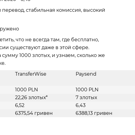
 перевод, стабильная комиссия, высокий
аружено
етить, что не всегда там, где бесплатно,
ии существуют даже в этой сфере.
сумму 1000 злотых, и узнаем, сколько же
ке.
TransferWise
Paysend
1000 PLN
1000 PLN
22,26 злотых*
7 злотых
6,52
6,43
6375,54 гривен
6388,13 гривен