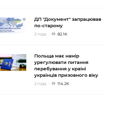
ДП "Документ" запрацював
по-старому
2 года
82.1K
Польща має намір
урегулювати питання
перебування у країні
українців призовного віку
2 года
114.2K