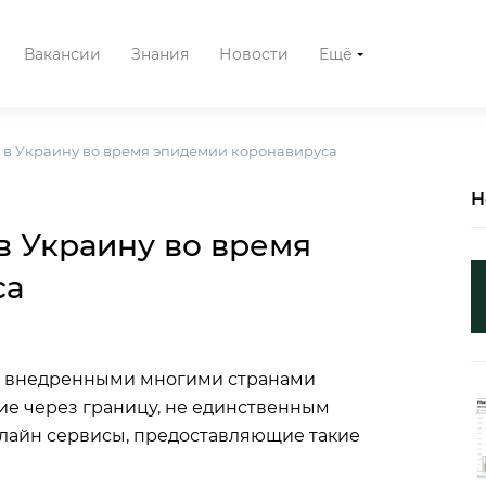
Вакансии
Знания
Новости
Ещё
и в Украину во время эпидемии коронавируса
Н
в Украину во время
са
 и внедренными многими странами
е через границу, не единственным
нлайн сервисы, предоставляющие такие