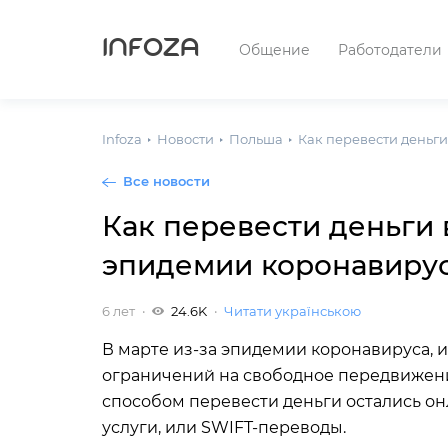
INFOZA
Общение
Работодатели
Infoza
Новости
Польша
Как перевести деньг
Все новости
Как перевести деньги 
эпидемии коронавиру
6 лет
24.6K
Читати українською
В марте из-за эпидемии коронавируса,
ограничений на свободное передвижени
способом перевести деньги остались о
услуги, или SWIFT-переводы.