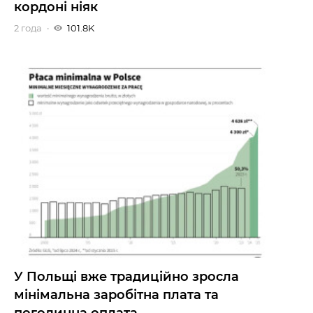
кордоні ніяк
2 года
101.8K
У Польщі вже традиційно зросла
мінімальна заробітна плата та
погодинна оплата