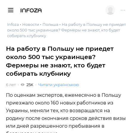
INFOZA
Infoza
Новости
Польша
На работу в Польшу не приедет
около 500 тыс украинцев? Фермеры не знают, кто будет
собирать клубнику
На работу в Польшу не приедет
около 500 тыс украинцев?
Фермеры не знают, кто будет
собирать клубнику
6 лет
25K
Читати українською
По оценкам экспертов, ежемесячно в Польшу
приезжало около 160 новых работников из
Украины, меняли тех, кто возвращался на
родину после окончания сроков действия визы
или дней разрешенного пребывания в