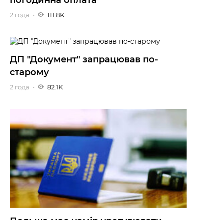
2 года
111.8K
ДП "Документ" запрацював по-
старому
2 года
82.1K