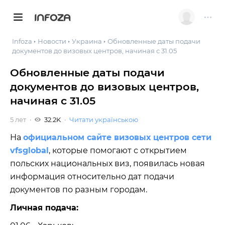
INFOZA
Infoza
Новости
Украина
Обновленные даты подачи
документов до визовых центров, начиная с 31.05
Обновленные даты подачи
документов до визовых центров,
начиная с 31.05
5 лет
32.2K
Читати українською
На
официальном сайте визовых центров сети
vfsglobal
, которые помогают с открытием
польских национальных виз, появилась новая
информация относительно дат подачи
документов по разным городам.
Личная подача: