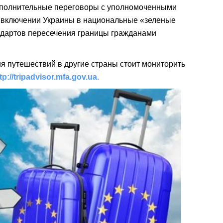
ополнительные переговоры с уполномоченными
о включении Украины в национальные «зеленые
ндартов пересечения границы гражданами
ия путешествий в другие страны стоит мониторить
tp://tripadvisor.mfa.gov.ua.