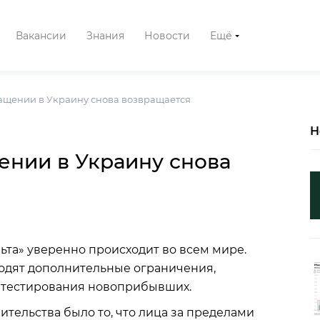
Вакансии
Знания
Новости
Ещё
ащении в Украину снова возвращается
Н
ении в Украину снова
та» уверенно происходит во всем мире.
водят дополнительные ограничения,
 тестирования новоприбывших.
ительства было то, что лица за пределами