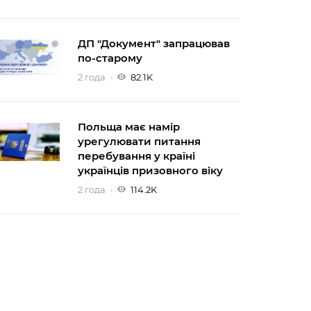
ДП "Документ" запрацював
по-старому
2 года
82.1K
Польща має намір
урегулювати питання
перебування у країні
українців призовного віку
2 года
114.2K