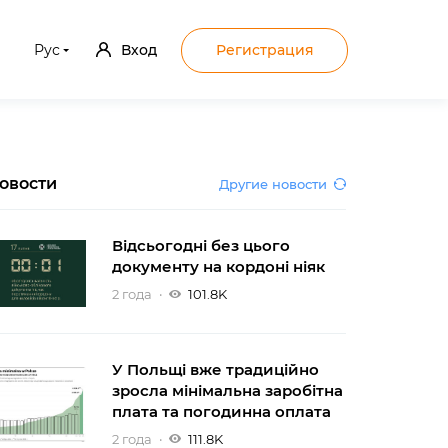
Рус
Вход
Регистрация
овости
Другие новости
Відсьогодні без цього
документу на кордоні ніяк
2 года
101.8K
У Польщі вже традиційно
зросла мінімальна заробітна
плата та погодинна оплата
2 года
111.8K