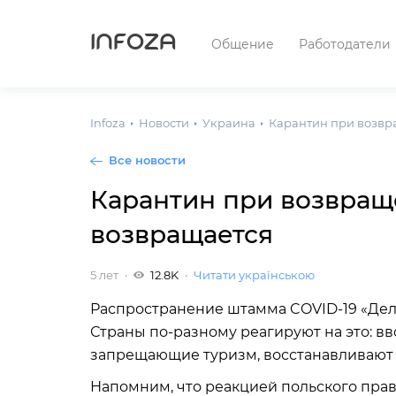
INFOZA
Общение
Работодатели
Infoza
Новости
Украина
Карантин при возвр
Все новости
Карантин при возвращ
возвращается
5 лет
12.8K
Читати українською
Распространение штамма COVID-19 «Дель
Страны по-разному реагируют на это: в
запрещающие туризм, восстанавливают
Напомним, что реакцией польского прав