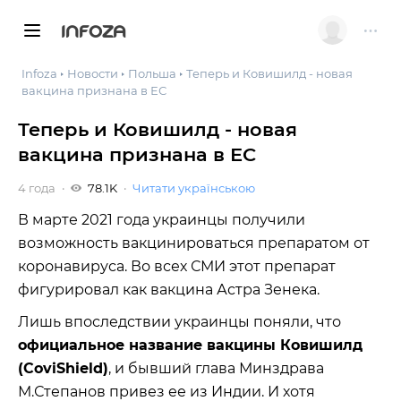
INFOZA
Infoza
Новости
Польша
Теперь и Ковишилд - новая
вакцина признана в ЕС
Теперь и Ковишилд - новая
вакцина признана в ЕС
4 года
78.1K
Читати українською
В марте 2021 года украинцы получили
возможность вакцинироваться препаратом от
коронавируса. Во всех СМИ этот препарат
фигурировал как вакцина Астра Зенека.
Лишь впоследствии украинцы поняли, что
официальное название вакцины Ковишилд
(CoviShield)
, и бывший глава Минздрава
М.Степанов привез ее из Индии. И хотя