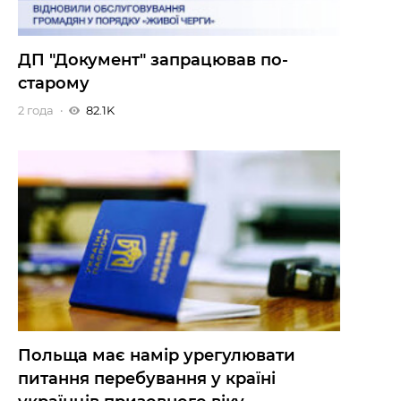
ДП "Документ" запрацював по-
старому
2 года
82.1K
Польща має намір урегулювати
питання перебування у країні