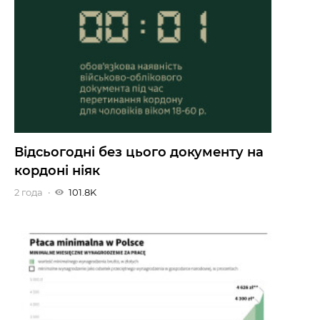
Відсьогодні без цього документу на
кордоні ніяк
2 года
101.8K