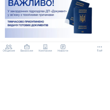
ДП "Документ" припинило видачу
документів у закордонних
Ещё
Общение
Компании
Новости
Вакансии
підрозділах
2 года
105.1K