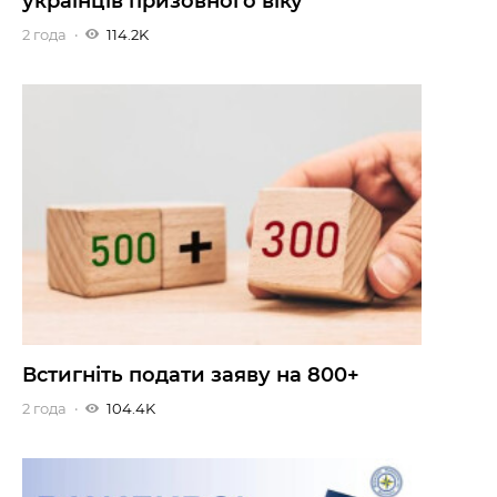
українців призовного віку
2 года
114.2K
Встигніть подати заяву на 800+
2 года
104.4K