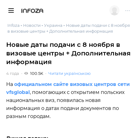
INFOZA
Infoza
Новости
Украина
Новые даты подачи с 8 ноября
в визовые центры + Дополнительная информация
Новые даты подачи с 8 ноября в
визовые центры + Дополнительная
информация
4 года
100.5K
Читати українською
На
официальном сайте визовых центров сети
vfsglobal
, помогающих с открытием польских
национальных виз, появилась новая
информация о датах подачи документов по
разным городам.