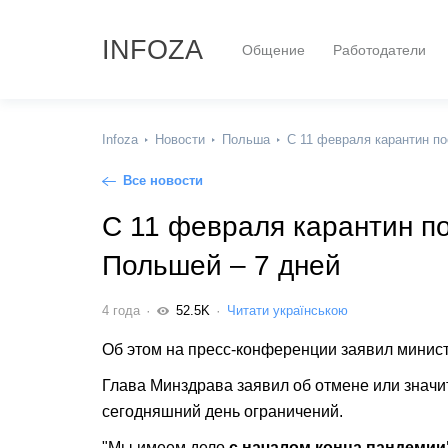
INFOZA
Общение
Работодатели
Infoza
Новости
Польша
С 11 февраля карантин по
Все новости
С 11 февраля карантин п
Польшей – 7 дней
4 года
52.5K
Читати українською
Об этом на пресс-конференции заявил минис
Глава Минздрава заявил об отмене или знач
сегодняшний день ограничений.
"Мы имеем дело
с началом конца пандемии