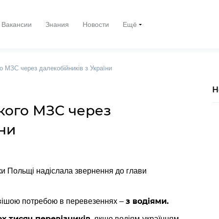
Вакансии
Знания
Новости
Ещё
 МЗС через далекобійників з України
Н
кого МЗС через
їни
ики Польщі надіслала звернення до глави
з водіями.
овішою потребою в перевезеннях –
х тисяч перевізників
, якщо водіям-українцям