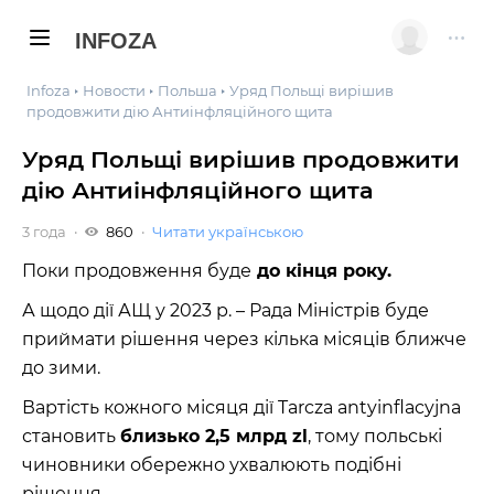
INFOZA
Infoza
Новости
Польша
Уряд Польщі вирішив
продовжити дію Антиінфляційного щита
Уряд Польщі вирішив продовжити
дію Антиінфляційного щита
3 года
860
Читати українською
Поки продовження буде
до кінця року.
А щодо дії АЩ у 2023 р. – Рада Міністрів буде
приймати рішення через кілька місяців ближче
до зими.
Вартість кожного місяця дії Tarcza antyinflacyjna
становить
близько 2,5 млрд zl
, тому польські
чиновники обережно ухвалюють подібні
рішення.