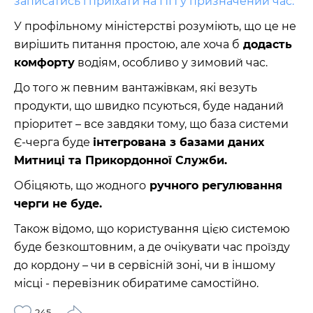
записатись і приїхати на ПП у призначений час.
У профільному міністерстві розуміють, що це не
вирішить питання простою, але хоча б
додасть
комфорту
водіям, особливо у зимовий час.
До того ж певним вантажівкам, які везуть
продукти, що швидко псуються, буде наданий
пріоритет – все завдяки тому, що база системи
Є-черга буде
інтегрована з базами даних
Митниці та Прикордонної Служби.
Обіцяють, що жодного
ручного регулювання
черги не буде.
Також відомо, що користування цією системою
буде безкоштовним, а де очікувати час проїзду
до кордону – чи в сервісній зоні, чи в іншому
місці - перевізник обиратиме самостійно.
245