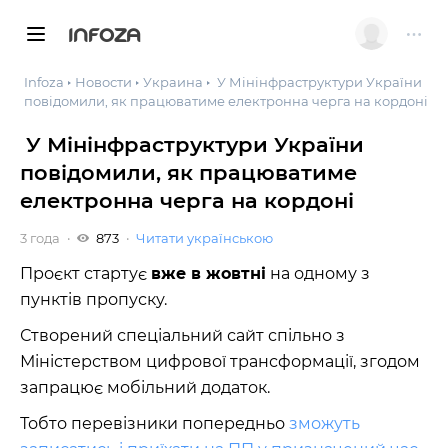
INFOZA
Infoza
Новости
Украина
У Мінінфраструктури України
повідомили, як працюватиме електронна черга на кордоні
У Мінінфраструктури України
повідомили, як працюватиме
електронна черга на кордоні
3 года
873
Читати українською
Проєкт стартує
вже в жовтні
на одному з
пунктів пропуску.
Створений спеціальний сайт спільно з
Міністерством цифрової трансформації, згодом
запрацює мобільний додаток.
Тобто перевізники попередньо
зможуть