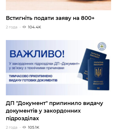
Встигніть подати заяву на 800+
2 года
104.4K
ДП "Документ" припинило видачу
документів у закордонних
підрозділах
2 года
105.1K