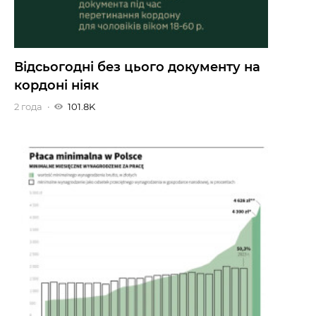
Відсьогодні без цього документу на
кордоні ніяк
2 года
101.8K