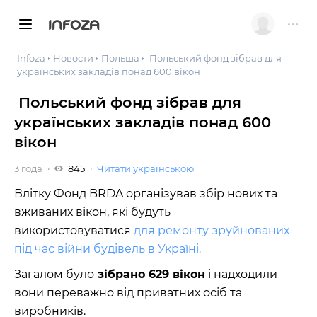
INFOZA
Infoza
Новости
Польша
Польський фонд зібрав для
українських закладів понад 600 вікон
Польський фонд зібрав для
українських закладів понад 600
вікон
3 года
845
Читати українською
Влітку Фонд BRDA організував збір нових та
вживаних вікон, які будуть
використовуватися
для ремонту зруйнованих
під час війни будівель в Україні.
Загалом було
зібрано 629 вікон
і надходили
вони переважно від приватних осіб та
виробників.