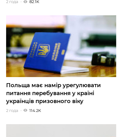
2 года
82.1K
Польща має намір урегулювати
питання перебування у країні
українців призовного віку
2 года
114.2K