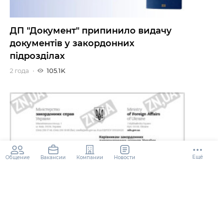
ДП "Документ" припинило видачу
документів у закордонних
підрозділах
2 года
105.1K
Ещё
Общение
Компании
Новости
Вакансии