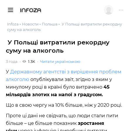
INFOZA
Infoza
Новости
Польша
У Польщі витратили рекордну
суму на алкоголь
У Польщі витратили рекордну
суму на алкоголь
3 года
1.3K
Читати українською
У
Державному агентстві з вирішення проблем
алкоголю
опублікували звіт, згідно з яким у
минулому році в країні було витрачено
45
мільярдів злотих на напої з градусом.
Що в свою чергу на 10% більше, ніж у 2020 році.
Проте ці дані не свідчать, що люди стали пити
більше – це більше показник
зростання
ціни
через інфляцію і виробничі витрати.