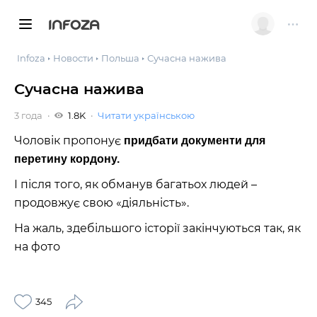
INFOZA
Infoza
Новости
Польша
Сучасна нажива
Сучасна нажива
3 года
1.8K
Читати українською
Чоловік пропонує
придбати документи для
перетину кордону.
І після того, як обманув багатьох людей –
продовжує свою «діяльність».
На жаль, здебільшого історії закінчуються так, як
на фото
345