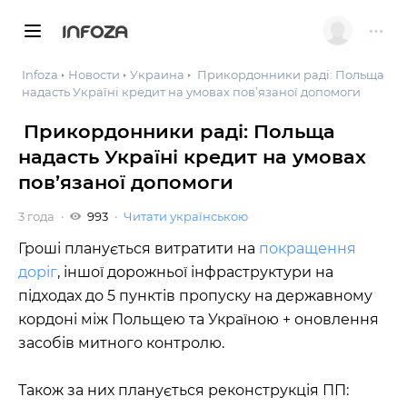
INFOZA
Infoza
Новости
Украина
Прикордонники раді: Польща
надасть Україні кредит на умовах пов’язаної допомоги
Прикордонники раді: Польща
надасть Україні кредит на умовах
пов’язаної допомоги
3 года
993
Читати українською
Гроші планується витратити на
покращення
доріг
, іншої дорожньої інфраструктури на
підходах до 5 пунктів пропуску на державному
кордоні між Польщею та Україною + оновлення
засобів митного контролю.
Також за них планується реконструкція ПП: