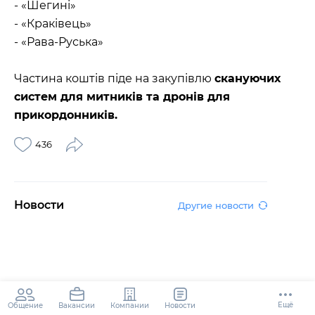
- «Шегині»
- «Краківець»
- «Рава-Руська»
Частина коштів піде на закупівлю
скануючих
систем для митників та дронів для
прикордонників.
436
Новости
Другие новости
Ещё
Общение
Компании
Новости
Вакансии