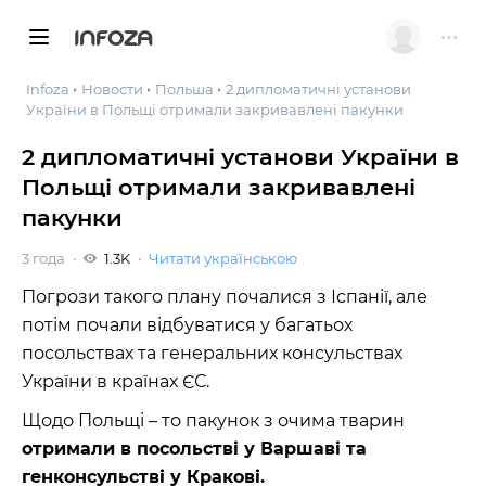
INFOZA
Infoza
Новости
Польша
2 дипломатичні установи
України в Польщі отримали закривавлені пакунки
2 дипломатичні установи України в
Польщі отримали закривавлені
пакунки
3 года
1.3K
Читати українською
Погрози такого плану почалися з Іспанії, але
потім почали відбуватися у багатьох
посольствах та генеральних консульствах
України в країнах ЄС.
Щодо Польщі – то пакунок з очима тварин
отримали в посольстві у Варшаві та
генконсульстві у Кракові.