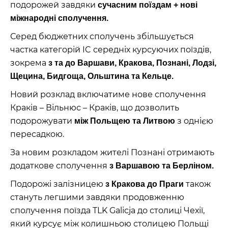
подорожей завдяки
сучасним поїздам + нові
міжнародні сполучення.
Серед бюджетних сполучень збільшується
частка категорій IC середніх курсуючих поїздів,
зокрема
з та до Варшави, Кракова, Познані, Лодзі,
Щецина, Бидгоща, Ольштина та Кельце.
Новий розклад включатиме нове сполучення
Краків – Вільнюс – Краків, що дозволить
подорожувати
з однією
між Польщею та Литвою
пересадкою.
За новим розкладом жителі Познані отримають
додаткове сполучення
з Варшавою та Берліном.
Подорожі залізницею
також
з Кракова до Праги
стануть легшими завдяки продовженню
сполучення поїзда TLK Galicja до столиці Чехії,
який курсує між колишньою столицею Польщі