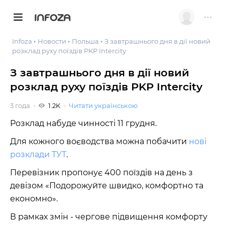
INFOZA
Infoza
Новости
Польша
З завтрашнього дня в дії новий
розклад руху поїздів PKP Intercity
З завтрашнього дня в дії новий
розклад руху поїздів PKP Intercity
3 года
1.2K
Читати українською
Розклад набуде чинності 11 грудня.
Для кожного воєводства можна побачити
нові
розклади ТУТ
.
Перевізник пропонує 400 поїздів на день з
девізом «Подорожуйте швидко, комфортно та
економно».
В рамках змін - чергове підвищення комфорту