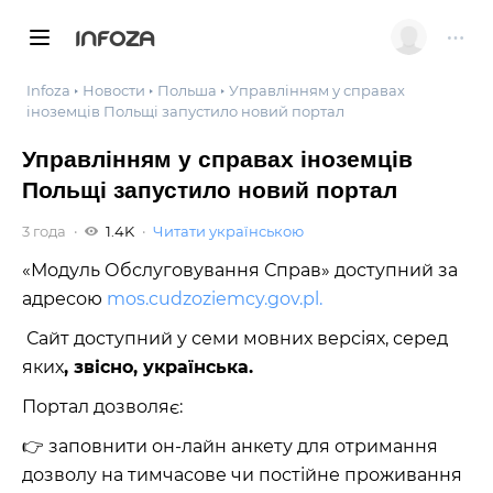
INFOZA
Infoza
Новости
Польша
Управлінням у справах
іноземців Польщі запустило новий портал
Управлінням у справах іноземців
Польщі запустило новий портал
3 года
1.4K
Читати українською
«Модуль Обслуговування Справ» доступний за
адресою
mos.cudzoziemcy.gov.pl.
Сайт доступний у семи мовних версіях, серед
яких
, звісно, українська.
Портал дозволяє:
👉 заповнити он-лайн анкету для отримання
дозволу на тимчасове чи постійне проживання