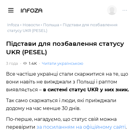
INFOZA
Infoza
Новости
Польша
Підстави для позбавлення
статусу UKR (PESEL)
Підстави для позбавлення статусу
UKR (PESEL)
3 года
1.4K
Читати українською
Все частіше українці стали скаржитися на те, що
вони навіть не виїжджали з Польщі і раптом
виявляється –
в системі статус UKR у них зник.
Так само скаржаться і люди, які приїжджали
додому на час менше 30 днів.
По-перше, нагадуємо, що статус свій можна
перевірити
за посиланням на офіційному сайті
.