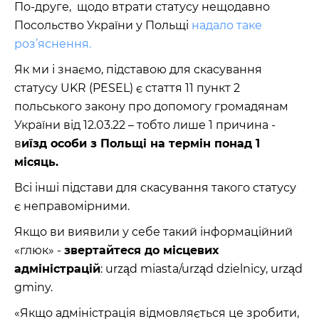
По-друге, щодо втрати статусу нещодавно
Посольство України у Польщі
надало таке
роз’яснення.
Як ми і знаємо, підставою для скасування
статусу UKR (PESEL) є стаття 11 пункт 2
польського закону про допомогу громадянам
України від 12.03.22 – тобто лише 1 причина -
в
иїзд особи з Польщі на термін понад 1
місяць.
Всі інші підстави для скасування такого статусу
є неправомірними.
Якщо ви виявили у себе такий інформаційний
«глюк» -
звертайтеся до місцевих
адміністрацій
: urząd miasta/urząd dzielnicy, urząd
gminy.
«Якщо адміністрація відмовляється це зробити,