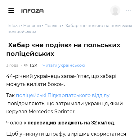
INFOZA
Infoza
Новости
Польша
Хабар «не подіяв» на польських
поліцейських
Хабар «не подіяв» на польських
поліцейських
3 года
1.2K
Читати українською
44-річний українець запам’ятає, що хабарі
можуть вилізти боком.
Так
поліцейські Підкарпатського відділу
повідомляють, що затримали українця, який
керував Mercedes Sprinter.
Чоловік
перевищив швидкість на 32 км/год.
Щоб уникнути штрафу, вирішив скористатися