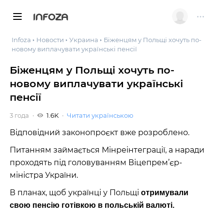
INFOZA
Infoza
Новости
Украина
Біженцям у Польщі хочуть по-
новому виплачувати українські пенсії
Біженцям у Польщі хочуть по-
новому виплачувати українські
пенсії
3 года
1.6K
Читати українською
Відповідний законопроєкт вже розроблено.
Питанням займається Мінреінтеграції, а наради
проходять під головуванням Віцепрем’єр-
міністра України.
В планах, щоб українці у Польщі
отримували
свою пенсію готівкою в польській валюті.