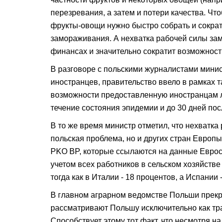
перезревания, а затем и потери качества. Чт
фрукты-овощи нужно быстро собрать и сокра
замораживания. А нехватка рабочей силы заме
финансах и значительно сократит возможност
В разговоре с польскими журналистами минис
иностранцев, правительство ввело в рамках т
возможности предоставленную иностранцам л
течение состояния эпидемии и до 30 дней по
В то же время министр отметил, что нехватка р
польская проблема, но и других стран Европ
PKO BP, которые ссылаются на данные Еврос
учетом всех работников в сельском хозяйстве
тогда как в Италии - 18 процентов, а Испании 
В главном аграрном ведомстве Польши прекр
рассматривают Польшу исключительно как тра
Способствует этому тот факт, что несмотря н