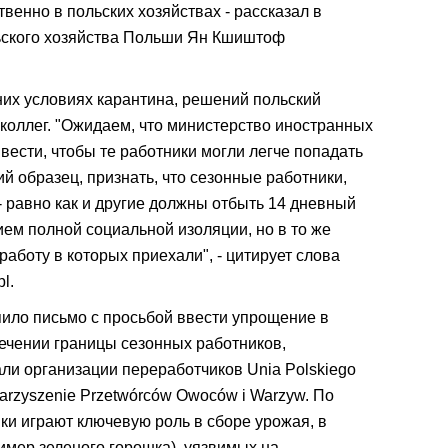
твенно в польских хозяйствах - рассказал в
ьского хозяйства Польши Ян Кшиштоф
их условиях карантина, решений польский
 коллег. "Ожидаем, что министерство иностранных
ввести, чтобы те работники могли легче попадать
й образец, признать, что сезонные работники,
- равно как и другие должны отбыть 14 дневный
ием полной социальной изоляции, но в то же
работу в которых приехали", - цитирует слова
l.
пило письмо с просьбой ввести упрощение в
ечении границы сезонных работников,
али организации переработчиков Unia Polskiego
warzyszenie Przetwórców Owoców i Warzyw. По
и играют ключевую роль в сборе урожая, в
имер зеленого горошка), уязвимых на