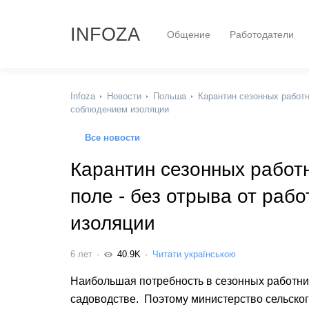
INFOZA
Общение
Работодатели
Infoza
Новости
Польша
Карантин сезонных работни
соблюдением изоляции
Все новости
Карантин сезонных работн
поле - без отрыва от раб
изоляции
6 лет
40.9K
Читати українською
Наибольшая потребность в сезонных работник
садоводстве. Поэтому министерство сельског