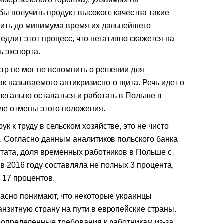
обы получить продукт высокого качества такие
тить до минимума время их дальнейшего
длит этот процесс, что негативно скажется на
ь экспорта.
тр не мог не вспомнить о решении для
ак называемого антикризисного щита. Речь идет о
егально оставаться и работать в Польше в
сле отмены этого положения.
ук к труду в сельском хозяйстве, это не чисто
ы. Согласно данным аналитиков польского банка
тата, доля временных работников в Польше с
 в 2016 году составляла не полных 3 процента,
- 17 процентов.
асно понимают, что некоторые украинцы
нзитную страну на пути в европейские страны.
а определенные требования к работникам из-за