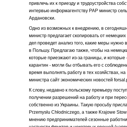
привлечь их к приезду и трудоустройства собс
интервью информагентству РАР министр сел
Ардановски.
Одно из возможных к внедрению, в сегодняшн
министр предлагает скопировать от немецких
дел проведет анализ того, какие меры нужно 
в Польшу. Предлагаю также, чтобы на немецки
которые приезжают из-за границы, и которые 
карантин - могли бы отбывать его с соблюден
время выполнять работу в тех хозяйствах, на 
министра сайт экономических новостей forsal.p
К слову, недавно к польскому премьеру посту
получении разрешений на работу и при перес
собственно из Украины. Такую просьбу присл
Przemysłu Chłodniczego, а также Krajowe Sto
мнению предпринимателей сезонные работник
частности фруктов и некоторых овощей (напр