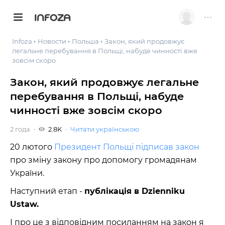
INFOZA
Infoza
Новости
Польша
Закон, який продовжує
легальне перебування в Польщі, набуде чинності вже
зовсім скоро
Закон, який продовжує легальне
перебування в Польщі, набуде
чинності вже зовсім скоро
2 года
2.8K
Читати українською
20 лютого
Президент Польщі підписав закон
про зміну закону про допомогу громадянам
України.
Наступний етап -
публікація в Dzienniku
Ustaw.
І про це з відповідним посиланням на закон я