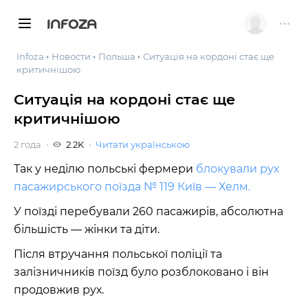
INFOZA
Infoza
Новости
Польша
Ситуація на кордоні стає ще
критичнішою
Ситуація на кордоні стає ще
критичнішою
2 года
2.2K
Читати українською
Так у неділю польські фермери
блокували рух
пасажирського поїзда № 119 Київ — Хелм.
У поїзді перебували 260 пасажирів, абсолютна
більшість — жінки та діти.
Після втручання польської поліції та
залізничників поїзд було розблоковано і він
продовжив рух.