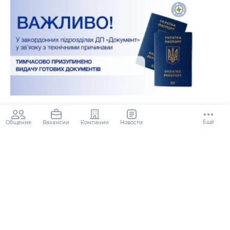
ДП "Документ" припинило видачу
документів у закордонних
Ещё
Общение
Компании
Новости
Вакансии
підрозділах
2 года
105.1K