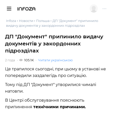
INFOZA
Infoza
Новости
Польша
ДП "Документ" припинило
видачу документів у закордонних підрозділах
ДП "Документ" припинило видачу
документів у закордонних
підрозділах
2 года
105.1K
Читати українською
Це трапилося сьогодні, при цьому в установі не
попередили заздалегідь про ситуацію.
Тому під ДП "Документ" утворилися чималі
натовпи.
В Центрі обслуговування пояснюють
припинення
технічними причинами.