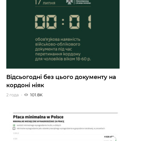
Відсьогодні без цього документу на
кордоні ніяк
2 года
101.8K