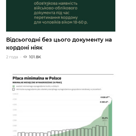
Відсьогодні без цього документу на
кордоні ніяк
2 года
101.8K