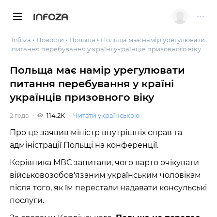
INFOZA
Infoza
Новости
Польша
Польща має намір урегулювати
питання перебування у країні українців призовного віку
Польща має намір урегулювати
питання перебування у країні
українців призовного віку
2 года
114.2K
Читати українською
Про це заявив міністр внутрішніх справ та
адміністрації Польщі на конференції.
Керівника МВС запитали, чого варто очікувати
військовозобов'язаним українським чоловікам
після того, як їм перестали надавати консульські
послуги.