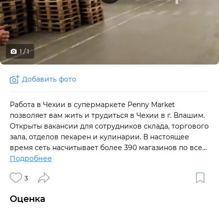
1
/
1
Добавить фото
Работа в Чехии в супермаркете Penny Market
позволяет вам жить и трудиться в Чехии в г. Влашим.
Открыты вакансии для сотрудников склада, торгового
зала, отделов пекарен и кулинарии. В настоящее
время сеть насчитывает более 390 магазинов по всей
Чешской Республике. Penny Market s.r.o. является
Подробнее
дочерней компанией международной розничной
3
сети REWE, которая управляет более чем 15 000
магазинов в 20 странах Европы и насчитывает около
Оценка
330 000 сотрудников. Магазины сети также
представлены в Германии, Австрии, Италии, Венгрии