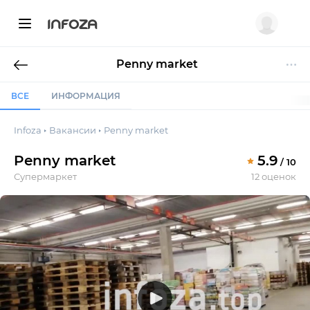
INFOZA
Penny market
ВСЕ
ИНФОРМАЦИЯ
Infoza
Вакансии
Penny market
Penny market
5.9
/ 10
Супермаркет
12 оценок