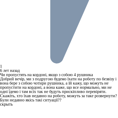
1
6 лет назад
Чи пропустять на кордоні, якщо з собою 4 рушника
Добрий вечір, ми з подругою будемо їхати на роботу по безвізу і
вона бере з собою чотири рушника, а їй кажу, що можуть не
пропустити на кордоні, а вона каже, що все нормально, ми не
одні їдемо і там всіх так не будуть прискіпливо перевіряти.
Скажіть, хто їхав недавно на роботу, можуть за таке розвернути?
Були недавно якісь такі ситуації??
скрыть