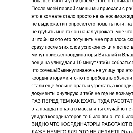
пока все лягут и уснут,после этого он снимал
После моей первой смены мы приехали с рабо
это в комнате стало просто не выносимо,я жд
не выдержал и попросил его помыть ноги ,на 
не грубить мне так он начал угрожать мне чт
и чтобы как-то его потушить мне пришлось ск
сразу после этих слов успокоился ,и я естес
минут приехал координаторы Виталий и Влад 
вещи на улицу,дали 10 минут чтобы собраться
что хочешь!Выкинулинаночь на улицу при это
координаторами,что-то попробовать объяснит
стали еще больше орать и угрожать,а коорди
документы онулирую и тебя не где не воз
РАЗ ПЕРЕД ТЕМ КАК ЕХАТЬ ТУДА РАБОТАТЬ!Вл
эта правда попала в массы,и ты случайно не с
увидел координаторов то было явно что бы
ВИДНО ЧТО КООРДИНАТОРЫ РАБОТАЮТ 
ДАЖЕ НЕЧЕГО ДЛЯ ЭТО НЕ ДЕЛАЕТ!!!!Это в