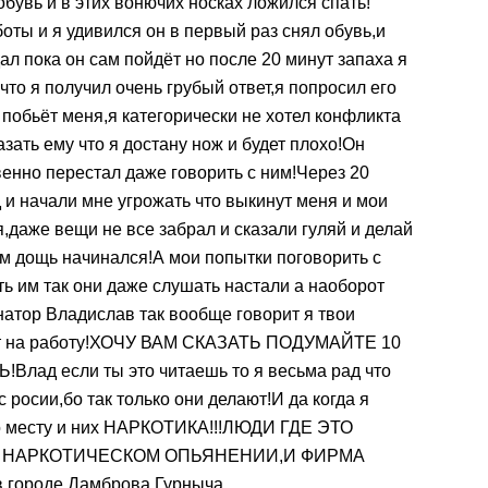
 обувь и в этих вонючих носках ложился спать!
ты и я удивился он в первый раз снял обувь,и
ал пока он сам пойдёт но после 20 минут запаха я
что я получил очень грубый ответ,я попросил его
о побьёт меня,я категорически не хотел конфликта
азать ему что я достану нож и будет плохо!Он
твенно перестал даже говорить с ним!Через 20
и начали мне угрожать что выкинут меня и мои
,даже вещи не все забрал и сказали гуляй и делай
м дощь начинался!А мои попытки поговорить с
ь им так они даже слушать настали а наоборот
натор Владислав так вообще говорит я твои
ьмут на работу!ХОЧУ ВАМ СКАЗАТЬ ПОДУМАЙТЕ 10
ад если ты это читаешь то я весьма рад что
 росии,бо так только они делают!И да когда я
ло месту и них НАРКОТИКА!!!ЛЮДИ ГДЕ ЭТО
В НАРКОТИЧЕСКОМ ОПЬЯНЕНИИ,И ФИРМА
 городе Дамброва Гурныча