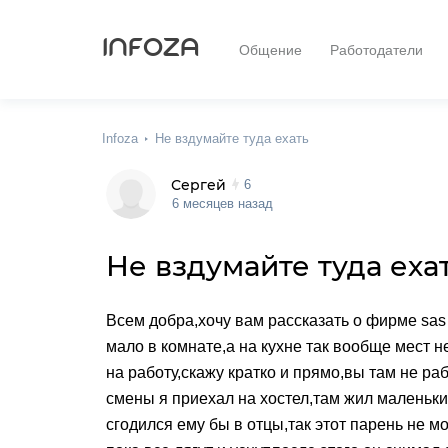
INFOZA
Общение
Работодатели
Infoza
Не вздумайте туда ехать
Сергей
6
6 месяцев назад
Не вздумайте туда еха
Всем добра,хочу вам рассказать о фирме sas I
мало в комнате,а на кухне так вообще мест н
на работу,скажу кратко и прямо,вы там не р
смены я приехал на хостел,там жил маленьки
сгодился ему бы в отцы,так этот парень не м