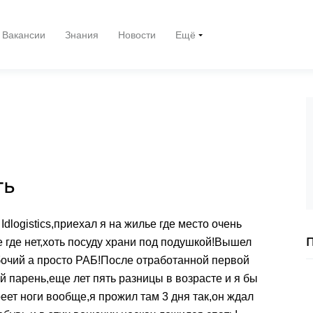
Вакансии
Знания
Новости
Ещё
ть
dlogistics,приехал я на жилье где место очень
е где нет,хоть посуду храни под подушкой!Вышел
абочий а просто РАБ!После отработанной первой
й парень,еще лет пять разницы в возрасте и я бы
оеет ноги вообще,я прожил там 3 дня так,он ждал