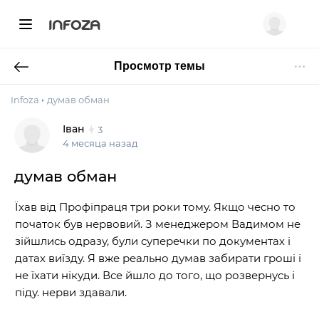
INFOZA
Просмотр темы
Infoza
думав обман
Іван
3
4 месяца назад
думав обман
Їхав від Профіпраця три роки тому. Якщо чесно то
початок був нервовий. З менеджером Вадимом не
зійшлись одразу, були суперечки по документах і
датах виїзду. Я вже реально думав забирати гроші і
не їхати нікуди. Все йшло до того, що розвернусь і
піду. нерви здавали.