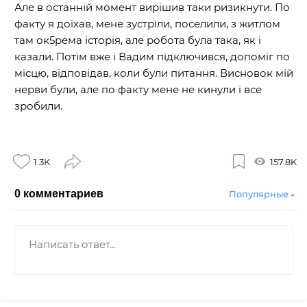
Але в останній момент вирішив таки ризикнути. По
факту я доїхав, мене зустріли, поселили, з житлом
там ок5рема історія, але робота була така, як і
казали. Потім вже і Вадим підключився, допоміг по
місцю, відповідав, коли були питання. Висновок мій
нерви були, але по факту мене не кинули і все
зробили.
1.3K
157.8K
0
комментариев
Популярные