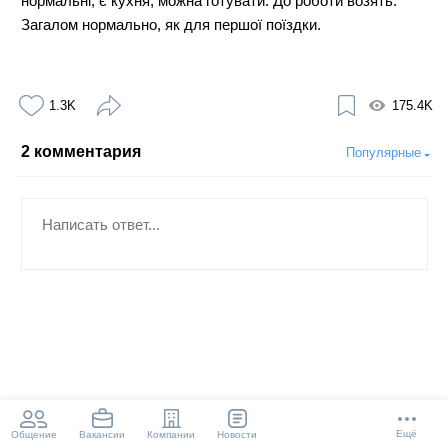
нормальні, є кухня, можна готувати. До роботи возять.
Загалом нормально, як для першої поїздки.
1.3K
175.4K
2
комментария
Популярные
Ещё
Общение
Компании
Новости
Вакансии