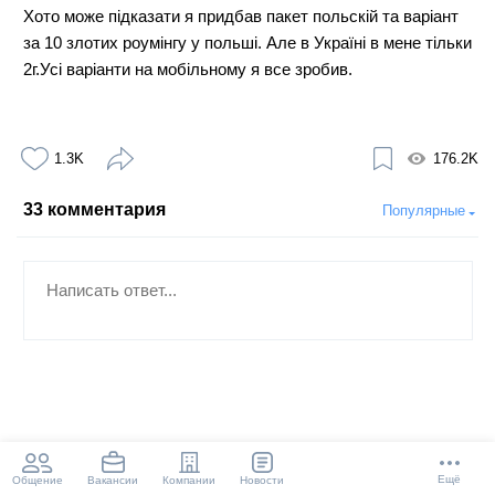
Хото може підказати я придбав пакет польскій та варіант
за 10 злотих роумінгу у польші. Але в Україні в мене тільки
2г.Усі варіанти на мобільному я все зробив.
1.3K
176.2K
33
комментария
Популярные
Ещё
Общение
Компании
Новости
Вакансии