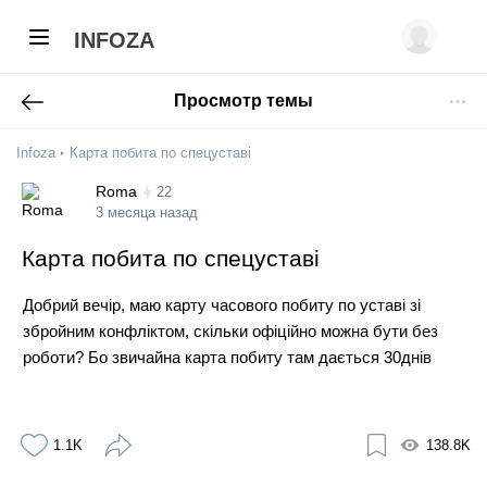
INFOZA
Просмотр темы
Infoza
Карта побита по спецуставі
Roma
22
3 месяца назад
Карта побита по спецуставі
Добрий вечір, маю карту часового побиту по уставі зі
збройним конфліктом, скільки офіційно можна бути без
роботи? Бо звичайна карта побиту там дається 30днів
1.1K
138.8K