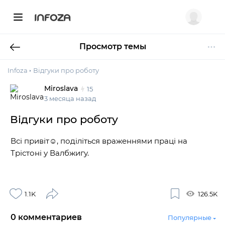
INFOZA
Просмотр темы
Infoza
Відгуки про роботу
Miroslava
15
3 месяца назад
Відгуки про роботу
Всі привіт☺️, поділіться враженнями праці на
Трістоні у Валбжигу.
1.1K
126.5K
0
комментариев
Популярные