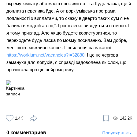
окрему кімнату або маєш своє житло - та будь ласка, ще й
доплата невелика йде. А от воркіумівська програма
лояльності з виплатами, то скажу відверто таких сум я не
бачила в жодній агенції. Гроші легко виводяться на моно. І
я тому приклад. Але якщо будете користуватися, то
переходьте будь ласка по моєму посиланню. Вам добре, і
мені щось можливо капне . Посилання на вакансії
https://workium.net/vacancies?i=32880.
І це не чергова
замануха для лопухів, я справді задоволена як слон, що
прочитала про цю нейромережу.
1.4K
142.2K
0
комментариев
Популярные