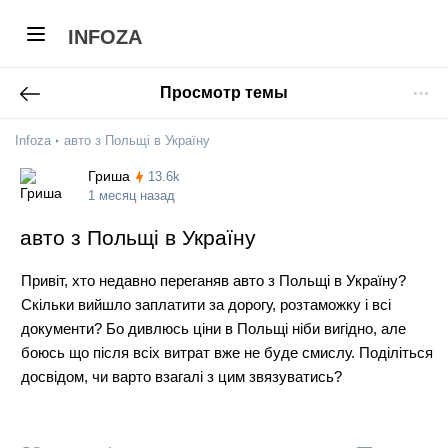
INFOZA
Просмотр темы
Infoza
авто з Польщі в Україну
Гриша
13.6k
1 месяц назад
авто з Польщі в Україну
Привіт, хто недавно переганяв авто з Польщі в Україну?
Скільки вийшло заплатити за дорогу, розтаможку і всі
документи? Бо дивлюсь ціни в Польщі ніби вигідно, але
боюсь що після всіх витрат вже не буде смислу. Поділіться
досвідом, чи варто взагалі з цим звязуватись?