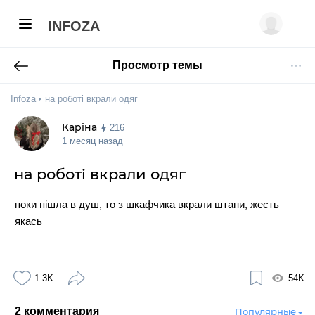
INFOZA
Просмотр темы
Infoza
на роботі вкрали одяг
Каріна
216
1 месяц назад
на роботі вкрали одяг
поки пішла в душ, то з шкафчика вкрали штани, жесть
якась
1.3K
54K
2
комментария
Популярные