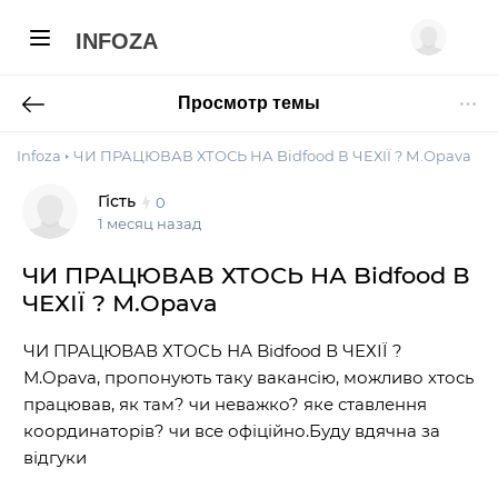
INFOZA
Просмотр темы
Infoza
ЧИ ПРАЦЮВАВ ХТОСЬ НА Bidfood В ЧЕХІЇ ? М.Opava
Гість
0
1 месяц назад
ЧИ ПРАЦЮВАВ ХТОСЬ НА Bidfood В
ЧЕХІЇ ? М.Opava
ЧИ ПРАЦЮВАВ ХТОСЬ НА Bidfood В ЧЕХІЇ ?
М.Opava, пропонують таку вакансію, можливо хтось
працював, як там? чи неважко? яке ставлення
координаторів? чи все офіційно.Буду вдячна за
відгуки