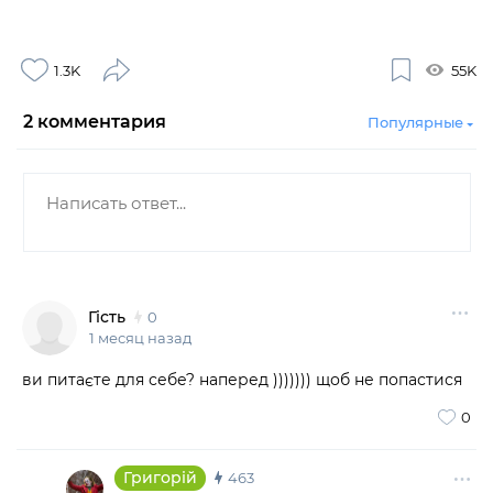
1.3K
55K
2
комментария
Популярные
Гість
0
1 месяц назад
ви питаєте для себе? наперед ))))))) щоб не попастися
0
Григорій
463