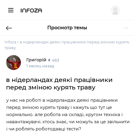
INFOZA
Просмотр темы
Infoza
в нідерландах деякі працівники перед зміною курять
траву
Григорій
463
1 месяц назад
в нідерландах деякі працівники
перед зміною курять траву
у нас на роботі в нідерландах деякі працівники
перед зміною курять траву і кажуть що тут це
нормально. але робота на складі, кругом техніка і
навантажувачі. хтось знає, чи можуть за це звільнити
і чи роблять роботодавці тести?