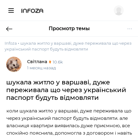
INFOZA
Просмотр темы
Infoza
шукала житло у варшаві, дуже переживала що через
український паспорт будуть відмовляти
Світлана
10.6k
1 месяц назад
шукала житло у варшаві, дуже
переживала що через український
паспорт будуть відмовляти
коли шукала житло у варшаві, дуже переживала що
через український паспорт будуть відмовляти. але
власниця квартири виявилась дуже приємною, все
спокійно пояснила, допомогла з договором і навіть