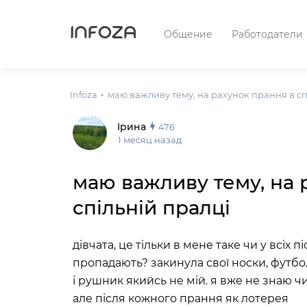
INFOZA
Общение
Работодатели
Infoza
маю важливу тему, на рахунок прання в сп
Ірина
476
1 месяц назад
маю важливу тему, на 
спільній пралці
дівчата, це тільки в мене таке чи у всіх 
пропадають? закинула свої носки, футбо
і рушник якийсь не мій. я вже не знаю чи
але після кожного прання як лотерея