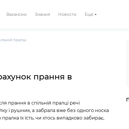
Вакансии
Знания
Новости
Ещё
ільній пралці
рахунок прання в
після прання в спільній пралці речі
лку і рушник, а забрала вже без одного носка
 пралка їх їсть, чи хтось випадково забирає,