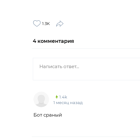
1.3K
4
комментария
1.4k
1 месяц назад
Бот сраный