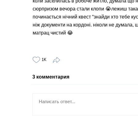
коли заселилась в робоче житло, думала що н
сюрпризом вечора стали клопи 😭лежиш така п
починається нічний квест “знайди хто тебе ку
ніж документи на кордоні. ніколи не думала, 
матрац чистий 😂
1K
3
комментария