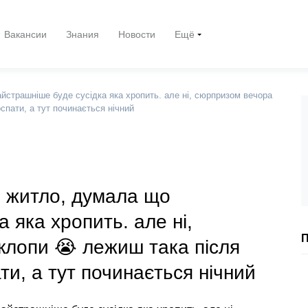
Вакансии
Знания
Новости
Ещё
йстрашніше буде сусідка яка хропить. але ні, сюрпризом вечора
спати, а тут починається нічний
е житло, думала що
 яка хропить. але ні,
П
клопи 😭 лежиш така після
ти, а тут починається нічний