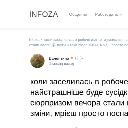
INFOZA
Общение
Работодатели
Infoza
коли заселилась в робоче житло, думала що на
стали клопи 😭 лежиш така після зміни, мрієш просто по
Валентина
12.5k
1 месяц назад
коли заселилась в робоч
найстрашніше буде сусідка
сюрпризом вечора стали 
зміни, мрієш просто поспа