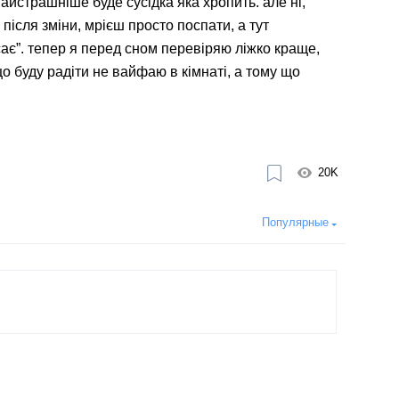
айстрашніше буде сусідка яка хропить. але ні,
ісля зміни, мрієш просто поспати, а тут
сає”. тепер я перед сном перевіряю ліжко краще,
що буду радіти не вайфаю в кімнаті, а тому що
20K
Популярные