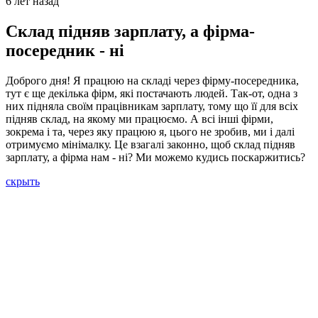
6 лет назад
Склад підняв зарплату, а фірма-
посередник - ні
Доброго дня! Я працюю на складі через фірму-посередника,
тут є ще декілька фірм, які постачають людей. Так-от, одна з
них підняла своїм працівникам зарплату, тому що її для всіх
підняв склад, на якому ми працюємо. А всі інші фірми,
зокрема і та, через яку працюю я, цього не зробив, ми і далі
отримуємо мінімалку. Це взагалі законно, щоб склад підняв
зарплату, а фірма нам - ні? Ми можемо кудись поскаржитись?
скрыть