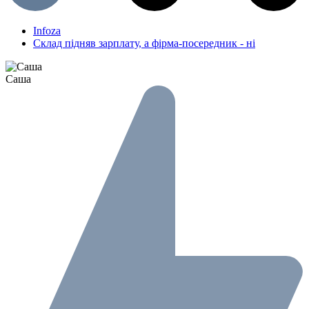
Infoza
Склад підняв зарплату, а фірма-посередник - ні
Саша