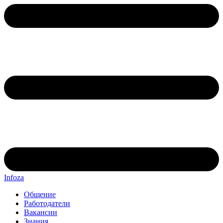
Infoza
Общение
Работодатели
Вакансии
Знания