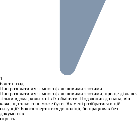
1
6 лет назад
Пан розплатився зі мною фальшивими злотими
Пан розплатився зі мною фальшивими злотими, про це дізнався
тільки вдома, коли хотів їх обміняти. Подзвонив до пана, він
каже, що такого не може бути. Як мені розібратися в цій
ситуації? Боюся звертатися до поліції, бо працював без
документів
скрыть