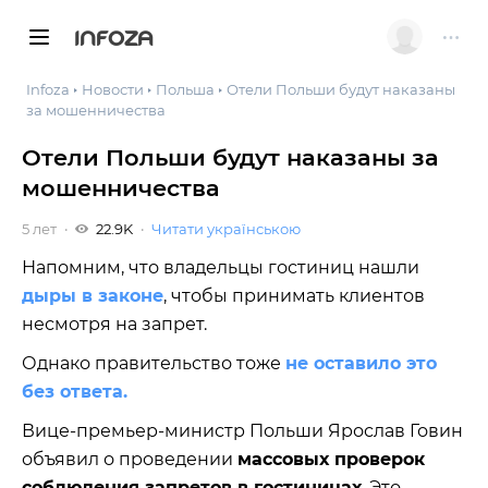
INFOZA
Infoza
Новости
Польша
Отели Польши будут наказаны
за мошенничества
Отели Польши будут наказаны за
мошенничества
5 лет
22.9K
Читати українською
Напомним, что владельцы гостиниц нашли
дыры в законе
, чтобы принимать клиентов
несмотря на запрет.
Однако правительство тоже
не оставило это
без ответа.
Вице-премьер-министр Польши Ярослав Говин
объявил о проведении
массовых проверок
соблюдения запретов в гостиницах
. Это