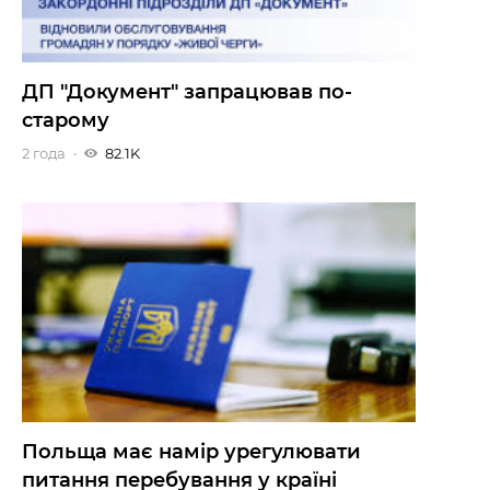
ДП "Документ" запрацював по-
старому
2 года
82.1K
Польща має намір урегулювати
питання перебування у країні