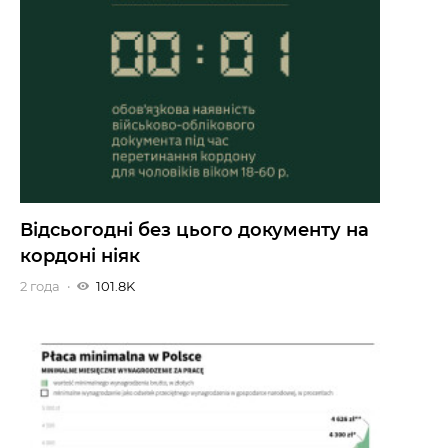
Відсьогодні без цього документу на
кордоні ніяк
2 года
101.8K