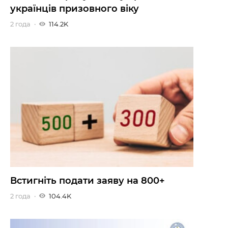
українців призовного віку
2 года
114.2K
Встигніть подати заяву на 800+
2 года
104.4K